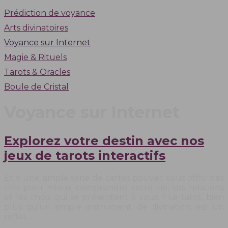
Prédiction de voyance
Arts divinatoires
Voyance sur Internet
Magie & Rituels
Tarots & Oracles
Boule de Cristal
Voyance sur Internet
Explorez votre destin avec nos
jeux de tarots interactifs
Et si une simple série de cartes pouvait vous offrir des
clés pour mieux comprendre votre vie, vos relations
et les choix qui se présentent à vous ? Le tarot, bien
plus qu’un simple instrument de divination, est un
reflet…