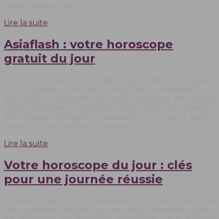
tirage de tarot en…
Lire la suite
Asiaflash : votre horoscope
gratuit du jour
Que vous réservent les astres aujourd’hui ? Laissez-
vous guider par les prédictions d’Asiaflash et
découvrez comment les étoiles peuvent influencer
votre quotidien. Asiaflash vous offre un aperçu
astrologique complet et accessible, pour vous aider à
naviguer avec sérénité à travers…
Lire la suite
Votre horoscope du jour : clés
pour une journée réussie
L’univers est en constante évolution, et ses
mouvements influent sur nos vies de manière subtile.