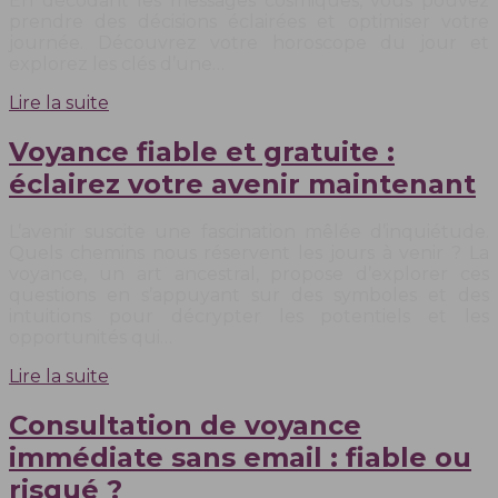
En décodant les messages cosmiques, vous pouvez
prendre des décisions éclairées et optimiser votre
journée. Découvrez votre horoscope du jour et
explorez les clés d’une…
Lire la suite
Voyance fiable et gratuite :
éclairez votre avenir maintenant
L’avenir suscite une fascination mêlée d’inquiétude.
Quels chemins nous réservent les jours à venir ? La
voyance, un art ancestral, propose d’explorer ces
questions en s’appuyant sur des symboles et des
intuitions pour décrypter les potentiels et les
opportunités qui…
Lire la suite
Consultation de voyance
immédiate sans email : fiable ou
risqué ?