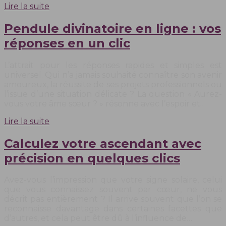
Lire la suite
Pendule divinatoire en ligne : vos
réponses en un clic
L’attrait pour les réponses rapides et simples est
universel. Qui n’a jamais souhaité connaître son avenir
amoureux, la réussite de ses projets professionnels ou
l’issue d’une situation délicate ? La question « Aurez-
vous votre âme sœur ? » résonne avec l’espoir et…
Lire la suite
Calculez votre ascendant avec
précision en quelques clics
Avez-vous l’impression que votre signe solaire, celui
que vous connaissez souvent par cœur, ne vous
décrit pas entièrement ? Il arrive souvent que l’on se
reconnaisse davantage dans certaines facettes que
d’autres, et cela peut être dû à l’influence de…