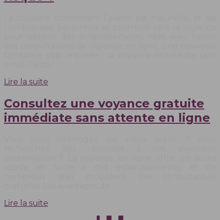
La curiosité concernant l’avenir est naturelle, et de
nombreuses personnes se tournent vers la voyance
pour obtenir des éclaircissements. Mais avec l’essor
des consultations de voyance en ligne, une nouvelle
tendance s’est imposée : la voyance immédiate sans
email. Cette…
Lire la suite
Consultez une voyance gratuite
immédiate sans attente en ligne
Vous vous interrogez sur votre avenir ? Vous
recherchez des réponses à vos questions
existentielles ? La voyance en ligne offre un accès
rapide et facile à des éclaircissements, et de
nombreux sites proposent des consultations
gratuites. Les avantages de…
Lire la suite