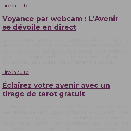
Lire la suite
Voyance par webcam : L’Avenir
se dévoile en direct
La quête pour percer les mystères de l’avenir est une
aspiration humaine universelle, présente à travers les
cultures et les époques. Des pratiques ancestrales
aux technologies modernes, les moyens de divination
ont évolué, mais le désir de comprendre ce qui…
Lire la suite
Éclairez votre avenir avec un
tirage de tarot gratuit
Curieux de découvrir ce que l’avenir vous réserve?
Les tirages de tarot gratuits peuvent vous offrir des
perspectives inattendues et éclairer votre chemin.
Vous vous posez des questions sur votre vie
professionnelle, amoureuse ou personnelle? Un