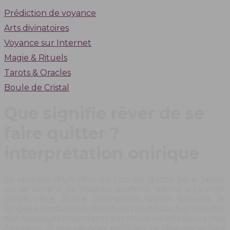
Prédiction de voyance
Arts divinatoires
Voyance sur Internet
Magie & Rituels
Tarots & Oracles
Boule de Cristal
Que signifie rêver de se
faire quitter ?
interprétation onirique
Se réveiller d’un rêve où l’on est quitté peut laisser
un sentiment de désarroi profond, même si ce n’est
qu’un rêve. Notre inconscient utilise souvent le
langage symbolique des rêves pour nous transmettre
des messages importants sur notre vie intérieure, nos
émotions et nos pensées enfouies. Le rêve de se faire