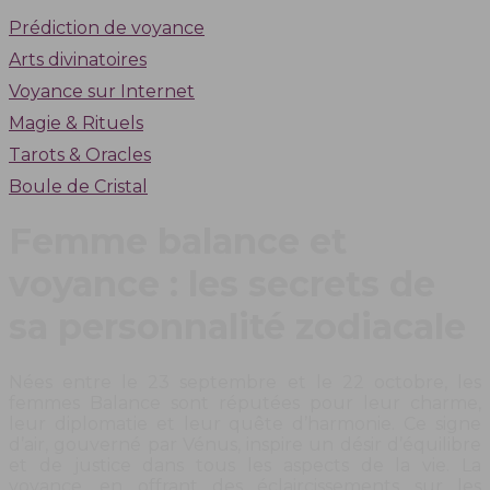
Prédiction de voyance
Arts divinatoires
Voyance sur Internet
Magie & Rituels
Tarots & Oracles
Boule de Cristal
Femme balance et
voyance : les secrets de
sa personnalité zodiacale
Nées entre le 23 septembre et le 22 octobre, les
femmes Balance sont réputées pour leur charme,
leur diplomatie et leur quête d’harmonie. Ce signe
d’air, gouverné par Vénus, inspire un désir d’équilibre
et de justice dans tous les aspects de la vie. La
voyance, en offrant des éclaircissements sur les